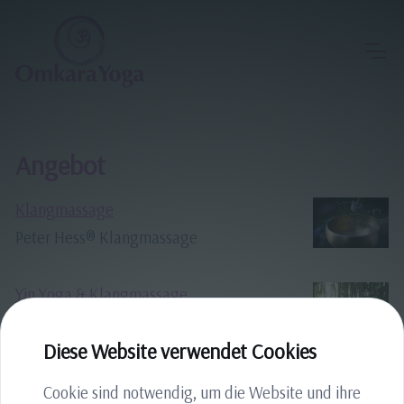
Angebot
Klangmassage
Peter Hess® Klangmassage
Yin Yoga & Klangmassage
Tiefenentspannung für Körper, Geist
und Seele
Diese Website verwendet Cookies
Cookie sind notwendig, um die Website und ihre
Kinderyoga