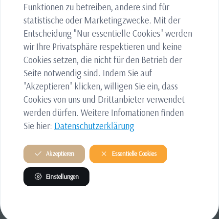
Funktionen zu betreiben, andere sind für
Mit Klangelementen spielerisch zur
statistische oder Marketingzwecke. Mit der
Ruhe kommen
Entscheidung "Nur essentielle Cookies" werden
wir Ihre Privatsphäre respektieren und keine
Männeryoga
Cookies setzen, die nicht für den Betrieb der
Seite notwendig sind. Indem Sie auf
Kraft, Beweglichkeit und innere Ruhe
"Akzeptieren" klicken, willigen Sie ein, dass
Cookies von uns und Drittanbieter verwendet
Schwangerschaft mit Klang begleiten
werden dürfen. Weitere Infomationen finden
Klangreisen sind eine einzigartige und
Sie hier:
Datenschutzerklärung
faszinierende Möglichkeit, sich durch
Klänge und Musik in einen Zustand
Akzeptieren
Essentielle Cookies
der Entspannung und inneren Ruhe zu
versetzen.
Einstellungen
Yin Yoga
In die Stille eintauchen