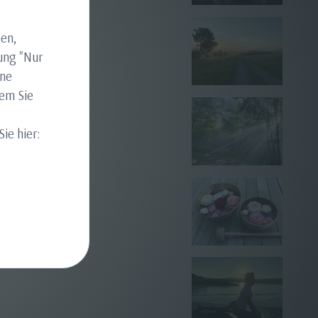
en,
ung "Nur
ine
dem Sie
ie hier: