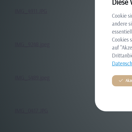
Diese 
IMG_4911.JPG
Cookie s
andere si
essentiel
Cookies s
IMG_9248.jpeg
auf "Akze
Drittanbi
Datensch
IMG_5489.jpeg
Akze
IMG_0417.JPG